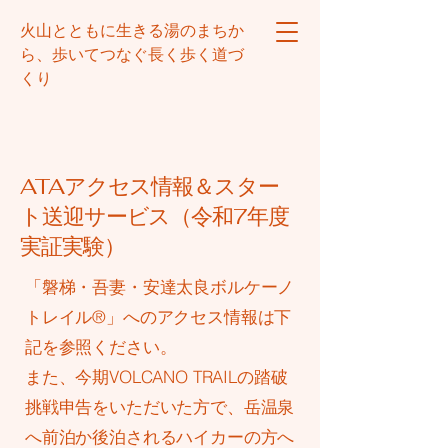
火山とともに生きる湯のまちか
ら、歩いてつなぐ長く歩く道づ
くり
ATAアクセス情報＆スター
ト送迎サービス（令和7年度
実証実験）
「磐梯・吾妻・安達太良ボルケーノ
トレイル®︎」へのアクセス情報は下
記を参照ください。
また、今期VOLCANO TRAILの踏破
挑戦申告をいただいた方で、岳温泉
へ前泊か後泊されるハイカーの方へ